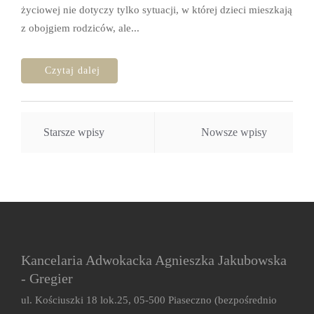
życiowej nie dotyczy tylko sytuacji, w której dzieci mieszkają
z obojgiem rodziców, ale...
Nawigacja
Starsze wpisy
Nowsze wpisy
po
wpisach
Kancelaria Adwokacka Agnieszka Jakubowska
- Gregier
ul. Kościuszki 18 lok.25, 05-500 Piaseczno (bezpośrednio