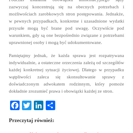
zazwyczaj koncentrują się na obecnych potrzebach i
możliwościach zarobkowych stron postępowania. Jednakże,
w pewnych przypadkach, konkretne i uzasadnione wydatki
przyszłe mogą być brane pod uwagę. Oczywiście pod
warunkiem, gdy są one bezpośrednio związane z potrzebami
uprawnionej osoby i mogą być udokumentowane.
Pamiętajmy jednak, że każda sprawa jest rozpatrywana
indywidualnie, a ostateczne orzeczenia zależą od szczegółów
każdej konkretnej sytuacji życiowej. Dlatego w przypadku
wątpliwości zaleca się skonsultowanie sprawy z
doświadczonym adwokatem rodzinnym, który pomoże
dokładnie zrozumieć prawa i obowiązki każdej ze stron.
Fa
T
Li
S
ce
wi
nk
ha
Przeczytaj również:
bo
tte
ed
re