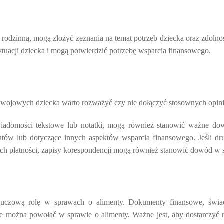
 rodzinną, mogą złożyć zeznania na temat potrzeb dziecka oraz zdolnoś
sytuacji dziecka i mogą potwierdzić potrzebę wsparcia finansowego.
ojowych dziecka warto rozważyć czy nie dołączyć stosownych opinii,
, wiadomości tekstowe lub notatki, mogą również stanowić ważne d
ntów lub dotyczące innych aspektów wsparcia finansowego. Jeśli dru
ych płatności, zapisy korespondencji mogą również stanowić dowód w 
uczową rolę w sprawach o alimenty. Dokumenty finansowe, świadk
e można powołać w sprawie o alimenty. Ważne jest, aby dostarczyć 