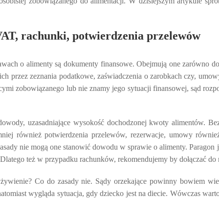
j i osobistej zobowiązanego do alimentacji. W dzisiejszym artykule s
AT, rachunki, potwierdzenia przelewów
ach o alimenty są dokumenty finansowe. Obejmują one zarówno doc
 przez zeznania podatkowe, zaświadczenia o zarobkach czy, umowy 
ymi zobowiązanego lub nie znamy jego sytuacji finansowej, sąd ro
owody, uzasadniające wysokość dochodzonej kwoty alimentów. Bez 
iemniej również potwierdzenia przelewów, rezerwacje, umowy równi
zasady nie mogą one stanowić dowodu w sprawie o alimenty. Parago
 Dlatego też w przypadku rachunków, rekomendujemy by dołączać do ni
wyżywienie? Co do zasady nie. Sądy orzekające powinny bowiem wie
natomiast wygląda sytuacja, gdy dziecko jest na diecie. Wówczas war