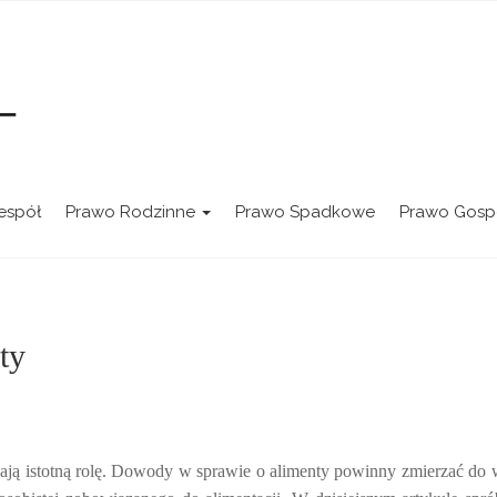
 Jakubowska-Gregier
espół
Prawo Rodzinne
Prawo Spadkowe
Prawo Gosp
ty
ą istotną rolę. Dowody w sprawie o alimenty powinny zmierzać do 