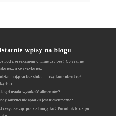
statnie wpisy na blogu
ozwód z orzekaniem o winie czy bez? Co realnie
skujesz, a co ryzykujesz
odział majątku bez ślubu — czy konkubent coś
dzyska?
ak sąd ustala wysokość alimentów?
iedy odrzucenie spadku jest nieskuteczne?
d czego zacząć podział majątku? Poradnik krok po
roku