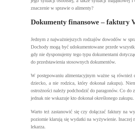
jego sytuacji osobistej, a także sytuacji majątkowe
znaczenie w sprawie o alimenty?
Dokumenty finansowe – faktury V
Jednym z najważniejszych rodzajów dowodów w spraw
Dochody mogą być udokumentowane przede wszystkich
gdy nie dysponujemy tego typu dokumentami dotycząc
do przedstawienia stosownych dokumentów.
W postępowaniu alimentacyjnym ważne są również d
dziecko, a nie rodzica, który dokonał zakupu). N
ostrożności należy podchodzić do paragonów. Co do 
jednak nie wskazuje kto dokonał określonego zakupu.
Warto też zastanowić się czy dołączać faktury na 
poziomie klarują się wydatki na wyżywienie. Inaczej 
lekarza.