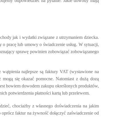
próbujemy odpowiedzieć na pytanie: Jakie dowody mają
hody jak i wydatki związane z utrzymaniem dziecka.
o pracę lub umowy o świadczenie usług. W sytuacji,
zpoznający sprawę powinien zobowiązać zobowiązanego
wątpienia najlepsze są faktury VAT (wystawione na
eż mogą się okazać pomocne. Natomiast z dużą dozą
n jest bowiem dowodem zakupu określonych produktów,
ch potwierdzenia płatności kartą lub przelewem.
dzieć, chociażby z własnego doświadczenia na jakim
to oprócz faktur na żywność dołączyć zaświadczenie od