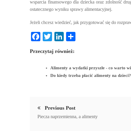
wsparcia finansowego dla dziecka oraz zdolność dru
ostatecznego wyniku sprawy alimentacyjnej.
Jeżeli chcesz wiedzieć, jak przygotować się do rozpr
Fa
T
Li
S
ce
wi
nk
ha
Przeczytaj również:
bo
tte
ed
re
ok
r
In
Alimenty a wydatki przyszłe - co warto w
Do kiedy trzeba płacić alimenty na dzieci?
Previous Post
Piecza naprzemienna, a alimenty