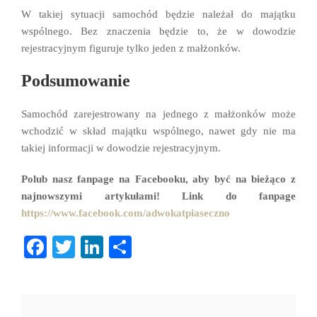
W takiej sytuacji samochód będzie należał do majątku
wspólnego. Bez znaczenia będzie to, że w dowodzie
rejestracyjnym figuruje tylko jeden z małżonków.
Podsumowanie
Samochód zarejestrowany na jednego z małżonków może
wchodzić w skład majątku wspólnego, nawet gdy nie ma
takiej informacji w dowodzie rejestracyjnym.
Polub nasz fanpage na Facebooku, aby być na bieżąco z
najnowszymi artykułami! Link do fanpage
https://www.facebook.com/adwokatpiaseczno
Fa
T
Li
S
ce
wi
nk
ha
bo
tte
ed
re
ok
r
In