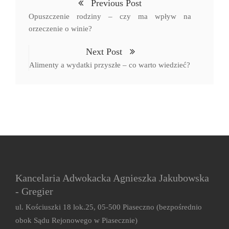
Previous Post
Opuszczenie rodziny – czy ma wpływ na
orzeczenie o winie?
Next Post
Alimenty a wydatki przyszłe – co warto wiedzieć?
Kancelaria Adwokacka Agnieszka Jakubowska
- Gregier
ul. Kościuszki 18 lok.25, 05-500 Piaseczno (bezpośrednio
obok Sądu Rejonowego w Piasecznie)