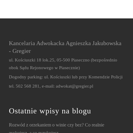
Kancelaria Adwokacka Agnieszka Jakubowska
- Gregier
ul. Kościuszki 18 lok.25, 05-500 Piaseczno (bezpośrednio
obok Sądu Rejonowego w Piasecznie)
Dogodny parking: ul. Kościuszki lub przy Komendzie Policji
tel. 502 568 281, e-mail:
adwokat@gregier.pl
Ostatnie wpisy na blogu
Rozwód z orzekaniem o winie czy bez? Co realnie
zyskujesz, a co ryzykujesz