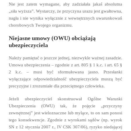
Nie jest zatem wymagane, aby zadziałała jakaś absolutna
„siła wyższa”. Wystarczy, że przyczyna urazu jest gwałtowna,
nagła i nie wynika wyłącznie z wewnętrznych uwarunkowań
chorobowych Twojego organizmu.
Niejasne umowy (OWU) obciążają
ubezpieczyciela
Należy pamiętać o jeszcze jednej, niezwykle ważnej zasadzie.
Umowa ubezpieczenia – zgodnie z art. 805 § 1 k.c. i art. 65 §
2 k.c. – musi być sformułowana jasno. Przesłanki
wyłączające odpowiedzialność ubezpieczyciela muszą być
precyzyjne i zrozumiałe dla przeciętnego człowieka.
Jeżeli ubezpieczyciel skonstruował Ogólne Warunki
Ubezpieczenia (OWU) tak, że pojęcie „przyczyny
zewnętrznej” jest wieloznaczne lub mylące, to on sam ponosi
tego konsekwencje. Zgodnie z wyrokami sądów (np. wyrok
SN z 12 stycznia 2007 r., IV CSK 307/06), ryzyko niedającej