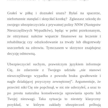
Grałeś w piłkę i doznałeś urazu? Byłaś na spacerze,
niefortunnie stanęłaś i skręciłaś kostkę? Zgłaszasz szkodę do
swojego ubezpieczyciela z prywatnej polisy NNW (Następstw
Nieszczęśliwych Wypadków), będąc w pełni przekonanym,
że otrzymasz należne wsparcie finansowe na leczenie i
rehabilitację czy odszkodowanie za trwały lub długotrwały
uszczerbek na zdrowiu. Tymczasem w skrzynce znajdujesz
decyzję odmowną.
Ubezpieczyciel suchym, prawniczym językiem informuje
Cię, że zdarzenie z Twojego udziału „nie stanowi
nieszczęśliwego wypadku z powodu braku gwałtownie i
nagle działającej przyczyny zewnętrznej”. Argumentuje, że
przecież nikt Cię nie popchnął, w nic nie uderzyłeś, a uraz to
po prostu naturalna konsekwencja uprawiania sportu lub
Twojej nieuwagi. Taka sytuacja to niestety klasyczny
przykład, w którym zakłady ubezpieczeń próbują