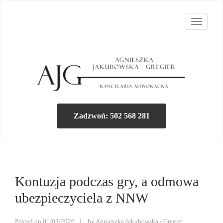
T
o
g
g
l
e
Kancelaria Adwokac
n
a
Zadzwoń: 502 568 281
v
i
g
a
Kontuzja podczas gry, a odmowa
t
i
ubezpieczyciela z NNW
o
n
Posted on
01/03/2026
by
Agnieszka Jakubowska - Gregier