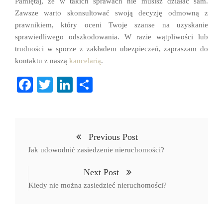
Pamiętaj, że w takich sprawach nie musisz działać sam.
Zawsze warto skonsultować swoją decyzję odmowną z
prawnikiem, który oceni Twoje szanse na uzyskanie
sprawiedliwego odszkodowania. W razie wątpliwości lub
trudności w sporze z zakładem ubezpieczeń, zapraszam do
kontaktu z naszą
kancelarią
.
Fa
T
Li
S
ce
wi
nk
ha
bo
tte
ed
re
ok
r
In
Previous Post
Jak udowodnić zasiedzenie nieruchomości?
Next Post
Kiedy nie można zasiedzieć nieruchomości?