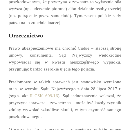
poszkodowanym, że przyczyna z zewnątrz to wyłącznie siła
wyższa (np. uderzenie pioruna) albo działanie osoby trzeciej
(np. potrącenie przez samochód). Tymczasem polskie sądy
patrzą na to zupełnie inaczej.
Orzecznictwo
Prawo ubezpieczeniowe ma chronić Ciebie – słabszą stronę
umowy, konsumenta. Sąd Najwyższy wielokrotnie
wypowiadał się w kwestii nieszczęśliwego wypadku,
przyjmując bardzo szerokie ujęcie tego pojęcia.
Przełomowe w takich sprawach jest stanowisko wyrażone
m.in. w wyroku Sądu Najwyższego z dnia 28 lipca 2017 r.
(sygn. akt
II CSK 699/16
). Sąd jednoznacznie wskazał, że
przyczyną sprawczą – zewnętrzną – może być każdy czynnik
zdolny wywołać szkodliwe skutki, w tym czynność samego
poszkodowanego.
Oznacza to, że za przyczynę zewnętrzną polskie prawo