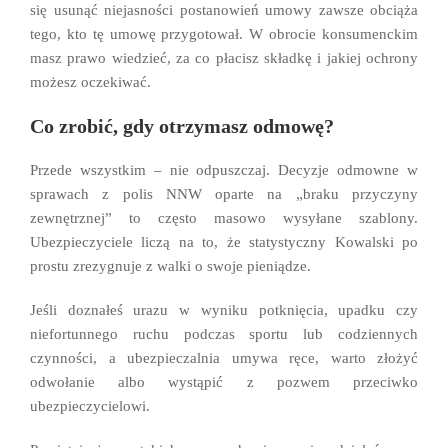
się usunąć niejasności postanowień umowy zawsze obciąża
tego, kto tę umowę przygotował. W obrocie konsumenckim
masz prawo wiedzieć, za co płacisz składkę i jakiej ochrony
możesz oczekiwać.
Co zrobić, gdy otrzymasz odmowę?
Przede wszystkim – nie odpuszczaj. Decyzje odmowne w
sprawach z polis NNW oparte na „braku przyczyny
zewnętrznej” to często masowo wysyłane szablony.
Ubezpieczyciele liczą na to, że statystyczny Kowalski po
prostu zrezygnuje z walki o swoje pieniądze.
Jeśli doznałeś urazu w wyniku potknięcia, upadku czy
niefortunnego ruchu podczas sportu lub codziennych
czynności, a ubezpieczalnia umywa ręce, warto złożyć
odwołanie albo wystąpić z pozwem przeciwko
ubezpieczycielowi.