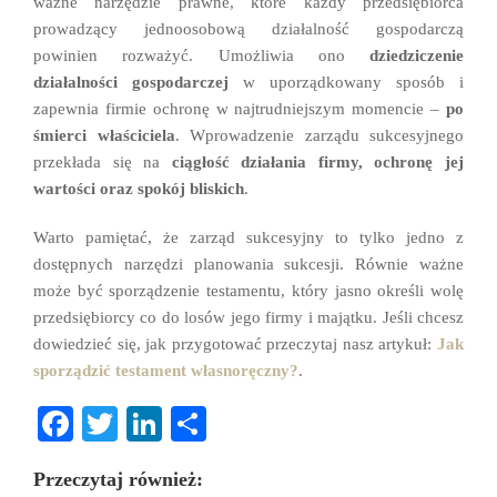
ważne narzędzie prawne, które każdy przedsiębiorca
prowadzący jednoosobową działalność gospodarczą
powinien rozważyć. Umożliwia ono
dziedziczenie
działalności gospodarczej
w uporządkowany sposób i
zapewnia firmie ochronę w najtrudniejszym momencie –
po
śmierci właściciela
. Wprowadzenie zarządu sukcesyjnego
przekłada się na
ciągłość działania firmy, ochronę jej
wartości oraz spokój bliskich
.
Warto pamiętać, że zarząd sukcesyjny to tylko jedno z
dostępnych narzędzi planowania sukcesji. Równie ważne
może być sporządzenie testamentu, który jasno określi wolę
przedsiębiorcy co do losów jego firmy i majątku. Jeśli chcesz
dowiedzieć się, jak przygotować przeczytaj nasz artykuł:
Jak
sporządzić testament własnoręczny?
.
Fa
T
Li
S
ce
wi
nk
ha
Przeczytaj również:
bo
tte
ed
re