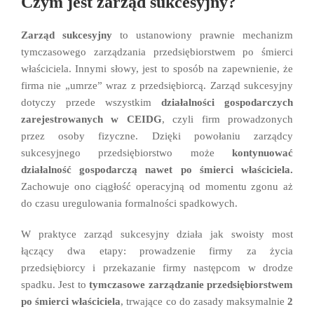
Czym jest zarząd sukcesyjny?
Zarząd sukcesyjny
to ustanowiony prawnie mechanizm
tymczasowego zarządzania przedsiębiorstwem po śmierci
właściciela. Innymi słowy, jest to sposób na zapewnienie, że
firma nie „umrze” wraz z przedsiębiorcą. Zarząd sukcesyjny
dotyczy przede wszystkim
działalności gospodarczych
zarejestrowanych w CEIDG
, czyli firm prowadzonych
przez osoby fizyczne. Dzięki powołaniu zarządcy
sukcesyjnego przedsiębiorstwo może
kontynuować
działalność gospodarczą nawet po śmierci właściciela.
Z
achowuje ono ciągłość operacyjną od momentu zgonu aż
do czasu uregulowania formalności spadkowych.
W praktyce zarząd sukcesyjny działa jak swoisty most
łączący dwa etapy: prowadzenie firmy za życia
przedsiębiorcy i przekazanie firmy następcom w drodze
spadku. Jest to
tymczasowe zarządzanie przedsiębiorstwem
po śmierci właściciela
, trwające co do zasady maksymalnie
2