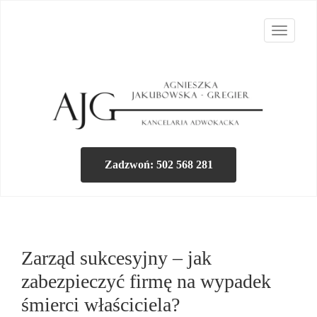
T
o
g
g
l
e
Kancelaria Adwokac
n
a
Zadzwoń: 502 568 281
v
i
g
a
Zarząd sukcesyjny – jak
t
i
zabezpieczyć firmę na wypadek
o
śmierci właściciela?
n