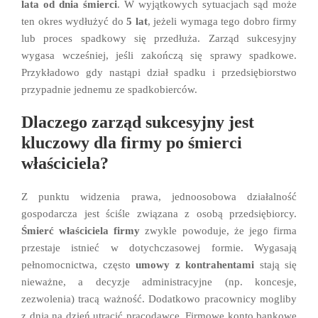
lata od dnia śmierci
. W wyjątkowych sytuacjach sąd może
ten okres wydłużyć do
5 lat
, jeżeli wymaga tego dobro firmy
lub proces spadkowy się przedłuża. Zarząd sukcesyjny
wygasa wcześniej, jeśli zakończą się sprawy spadkowe.
Przykładowo gdy nastąpi dział spadku i przedsiębiorstwo
przypadnie jednemu ze spadkobierców.
Dlaczego zarząd sukcesyjny jest
kluczowy dla firmy po śmierci
właściciela?
Z punktu widzenia prawa, jednoosobowa działalność
gospodarcza jest ściśle związana z osobą przedsiębiorcy.
Śmierć właściciela firmy
zwykle powoduje, że jego firma
przestaje istnieć w dotychczasowej formie. Wygasają
pełnomocnictwa, często
umowy z kontrahentami
stają się
nieważne, a decyzje administracyjne (np. koncesje,
zezwolenia) tracą ważność. Dodatkowo pracownicy mogliby
z dnia na dzień utracić pracodawcę. Firmowe konto bankowe