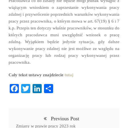
Pracodawca co do zasady nie będzie mógł jednak wystąpić z
wiążącym wnioskiem o zaprzestanie wykonywania pracy
zdalnej i przywrócenie poprzednich warunków wykonywania
pracy przez pracownika, o którym mowa w art. 67(19) § 6 i 7
k.p. Przepis ten dotyczy właśnie pracowników, w stosunku do
których pracodawca musi uwzględnić wniosek o pracę
zdalną. Wyjątkiem będzie jedynie sytuacja, gdy dalsze
wykonywanie pracy zdalnej nie jest możliwe ze względu na
organizację pracy lub rodzaj pracy wykonywanej przez
pracownika.
Cały tekst ustawy znajdziecie
tutaj
Fa
T
Li
S
ce
wi
nk
ha
bo
tte
ed
re
ok
r
In
Previous Post
Zmiany w prawie pracy 2023 rok