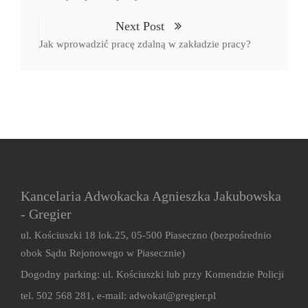
Next Post
Jak wprowadzić pracę zdalną w zakładzie pracy?
Kancelaria Adwokacka Agnieszka Jakubowska
- Gregier
ul. Kościuszki 18 lok.25, 05-500 Piaseczno (bezpośrednio
obok Sądu Rejonowego w Piasecznie)
Dogodny parking: ul. Kościuszki lub przy Komendzie Policji
tel. 502 568 281, e-mail:
adwokat@gregier.pl