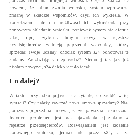
podczas składania drugiego wniosku. Często zdarza się
bowiem, że mimo zwrotu wniosku, system wprowadza
zmianę w składzie wspólników, czyli ich wykreśla. W
konsekwencji nie ma możliwości ich wykreślenia przy
ponownym składaniu wniosku, ponieważ system nie oferuje
takiej opcji wyboru. Innymi słowy, w rejestrze
przedsiębiorców widnieją poprzedni wspólnicy, którzy
sprzedali swoje udziały, chociaż system s24 odnotował tę
zmianę. Zadziwiające, nieprawdaż? Niemniej tak jak już
pisałam powyżej, s24 daleko jest do ideału.
Co dalej?
W takim przypadku pojawia się pytanie, co zrobić w tej
sytuacji? Czy należy zawrzeć nową umowę sprzedaży? Nie,
ponieważ poprzednia umowa jest wciąż ważna i skuteczna.
Jedynym problemem jest brak ujawnienia tej zmiany w
rejestrze przedsiębiorców. Rozwiązaniem jest złożenie
ponownego wniosku, jednak nie przez s24, a za