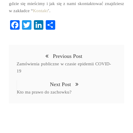
gdzie się mieścimy i jak się z nami skontaktować znajdziesz
w zakładce “
Kontakt
’.
Fa
T
Li
S
ce
wi
nk
ha
bo
tte
ed
re
ok
r
In
Previous Post
Zamówienia publiczne w czasie epidemii COVID-
19
Next Post
Kto ma prawo do zachowku?