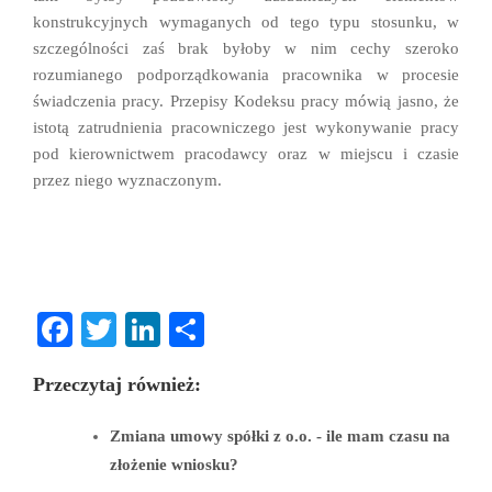
konstrukcyjnych wymaganych od tego typu stosunku, w
szczególności zaś brak byłoby w nim cechy szeroko
rozumianego podporządkowania pracownika w procesie
świadczenia pracy. Przepisy Kodeksu pracy mówią jasno, że
istotą zatrudnienia pracowniczego jest wykonywanie pracy
pod kierownictwem pracodawcy oraz w miejscu i czasie
przez niego wyznaczonym.
Fa
T
Li
S
ce
wi
nk
ha
Przeczytaj również:
bo
tte
ed
re
ok
r
In
Zmiana umowy spółki z o.o. - ile mam czasu na
złożenie wniosku?