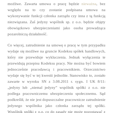
możliwe. Zawarta umowa o pracę będzie
nieważna
, bez
względu na to czy zostanie podpisana umowa na
wykonywanie funkcji członka zarządu czy inna z tą funkcją
niezwiązana. Zaś jedyny wspólnik sp. z o.o. będzie objęty
obowiązkowo ubezpieczeniami jako osoba prowadząca
pozarolniczą działalność.
Co więcej, zatrudnienie na umowę o pracę w tym przypadku
wydaje się możliwe na gruncie Kodeksu spółek handlowych,
który nie przewiduje wykluczenia. Jednak wyłączenia te
przewidują przepisu Kodeksu pracy. Nie można być bowiem
jednocześnie pracodawcą i pracownikiem. Orzecznictwo
wydaje się być w tej kwestii jednolite. Stanowisko to, zostało
zawarte w wyroku SN z 3.08.2011 r. sygn. I UK 8/11:
„jedyny lub „niemal jedyny” wspólnik spółki z o.o. nie
podlega pracowniczemu ubezpieczeniu społecznemu. Sąd
podkreślił, że nie jest dopuszczalne pracownicze zatrudnienie
jedynego wspólnika jako członka zarządu tej spółki.
Wspólnik spółki z o.o. co do zasady nie może pozostawać z