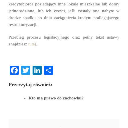
kredytobiorca posiadający inne lokale mieszkalne lub domy
jednorodzinne, lub ich części, jeśli zostały one nabyte w
drodze spadku po dniu zaciągnięcia kredytu podlegającego
restrukturyzacji.
Przebieg procesu legislacyjnego oraz pełny tekst ustawy
znajdziesz
tutaj
.
Fa
T
Li
S
ce
wi
nk
ha
Przeczytaj również:
bo
tte
ed
re
ok
r
In
Kto ma prawo do zachowku?