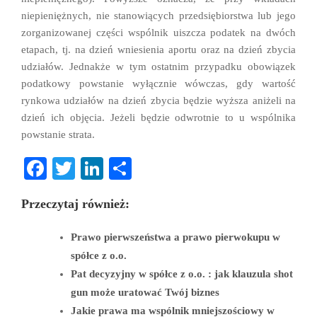
niepieniężnych, nie stanowiących przedsiębiorstwa lub jego
zorganizowanej części wspólnik uiszcza podatek na dwóch
etapach, tj. na dzień wniesienia aportu oraz na dzień zbycia
udziałów. Jednakże w tym ostatnim przypadku obowiązek
podatkowy powstanie wyłącznie wówczas, gdy wartość
rynkowa udziałów na dzień zbycia będzie wyższa aniżeli na
dzień ich objęcia. Jeżeli będzie odwrotnie to u wspólnika
powstanie strata.
Fa
T
Li
S
ce
wi
nk
ha
Przeczytaj również:
bo
tte
ed
re
ok
r
In
Prawo pierwszeństwa a prawo pierwokupu w
spółce z o.o.
Pat decyzyjny w spółce z o.o. : jak klauzula shot
gun może uratować Twój biznes
Jakie prawa ma wspólnik mniejszościowy w