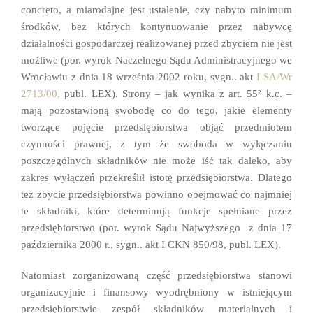
concreto, a miarodajne jest ustalenie, czy nabyto minimum
środków, bez których kontynuowanie przez nabywcę
działalności gospodarczej realizowanej przed zbyciem nie jest
możliwe (por. wyrok Naczelnego Sądu Administracyjnego we
Wrocławiu z dnia 18 września 2002 roku, sygn.. akt
I SA/Wr
2713/00,
publ. LEX). Strony – jak wynika z art. 55² k.c. –
mają pozostawioną swobodę co do tego, jakie elementy
tworzące pojęcie przedsiębiorstwa objąć przedmiotem
czynności prawnej, z tym że swoboda w wyłączaniu
poszczególnych składników nie może iść tak daleko, aby
zakres wyłączeń przekreślił istotę przedsiębiorstwa. Dlatego
też zbycie przedsiębiorstwa powinno obejmować co najmniej
te składniki, które determinują funkcje spełniane przez
przedsiębiorstwo (por. wyrok Sądu Najwyższego z dnia 17
października 2000 r., sygn.. akt I CKN 850/98, publ. LEX).
Natomiast zorganizowaną część przedsiębiorstwa stanowi
organizacyjnie i finansowy wyodrębniony w istniejącym
przedsiębiorstwie zespół składników materialnych i