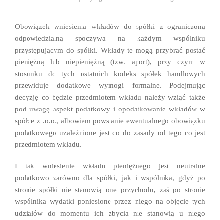
Obowiązek wniesienia wkładów do spółki z ograniczoną
odpowiedzialną spoczywa na każdym wspólniku
przystępującym do spółki. Wkłady te mogą przybrać postać
pieniężną lub niepieniężną (tzw. aport), przy czym w
stosunku do tych ostatnich kodeks spółek handlowych
przewiduje dodatkowe wymogi formalne. Podejmując
decyzję co będzie przedmiotem wkładu należy wziąć także
pod uwagę aspekt podatkowy i opodatkowanie wkładów w
spółce z .o.o., albowiem powstanie ewentualnego obowiązku
podatkowego uzależnione jest co do zasady od tego co jest
przedmiotem wkładu.
I tak wniesienie wkładu pieniężnego jest neutralne
podatkowo zarówno dla spółki, jak i wspólnika, gdyż po
stronie spółki nie stanowią one przychodu, zaś po stronie
wspólnika wydatki poniesione przez niego na objęcie tych
udziałów do momentu ich zbycia nie stanowią u niego