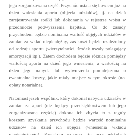
jego zorganizowana część. Przychód ustala się bowiem już na
dzień wniesienia aportu (objęcia udziałów), tj. na dzień
zarejestrowania spółki lub dokonania w rejestrze wpisu w
przedmiocie podwyższenia kapitału. Co do zasady
przychodem będzie nominalna wartość objętych udziałów w
zamian za wkład niepieniężny, zaś koszt będzie uzależniony
od rodzaju aportu (wierzytelności, środek trwały polegający
amortyzacji itp.). Zatem dochodem będzie różnica pomiędzy
wartością aportu na dzień jego wniesienia, a wartością na
dzień jego nabycia lub wytworzenia pomniejszona o
ewentualne koszty, jakie miały miejsce w tym okresie (no.
opłaty notarialne).
Natomiast jeżeli wspólnik, który dokonał nabycia udziałów w
zamian za aport (nie będący przedsiębiorstwem lub jego
zorganizowaną częścią) dokona ich zbycia to z reguły
kosztem uzyskania przychodu będzie wartość nominalne
udziałów na dzień ich objęcia (wniesienia wkładu
niepieniężnego). Powyższe oznacza, że przy wkładach