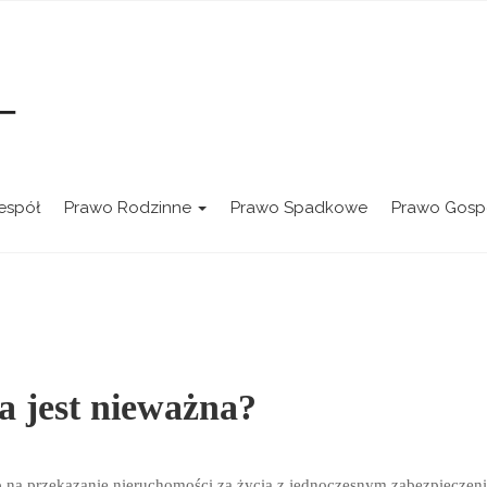
 Jakubowska-Gregier
espół
Prawo Rodzinne
Prawo Spadkowe
Prawo Gosp
a jest nieważna?
 przekazanie nieruchomości za życia z jednoczesnym zabezpieczenie