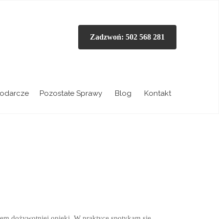
Zadzwoń: 502 568 281
odarcze
Pozostałe Sprawy
Blog
Kontakt
m dożywotniej opieki. W praktyce spotykam się