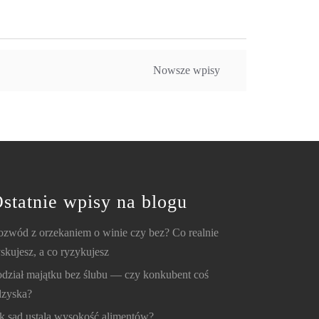
Nowsze wpisy
statnie wpisy na blogu
zwód z orzekaniem o winie czy bez? Co realnie
skujesz, a co ryzykujesz
dział majątku bez ślubu — czy konkubent coś
dzyska?
k sąd ustala wysokość alimentów?